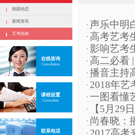
校园动态
新闻资讯
声乐中明
高考艺考
艺考指南
影响艺考
高二必看
在线咨询
Consultation
播音主持
2018年
一图看懂
课程设置
Curriculum
【5月2
尚春晓：
2017高
联系电话