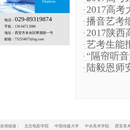
Telephone
2017高
029-89319874
播音艺考
电话：
手机：156 6473 2086
2017陕
地址：西安市未央区啤酒路一号
邮箱：732554675@qq.com
艺考生能
“隔帘听
都在
陆毅恩师
友情链接：
北京电影学院
中国传媒大学
中央美术学院
西安美