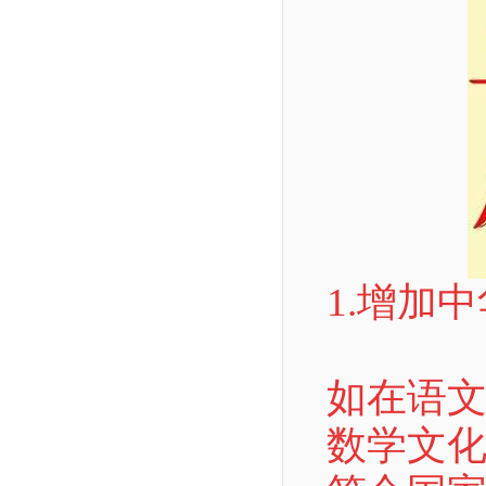
1.增加
如在语
数学文